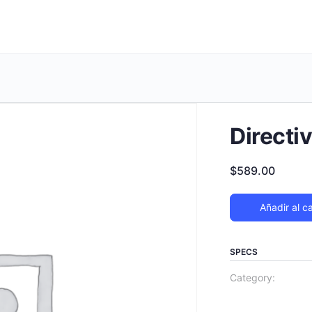
Direct
$
589.00
Añadir al ca
SPECS
Category: