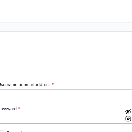
sername or email address
*
Password
*