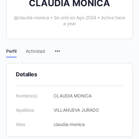
CLAUDIA MONICA
@claudia-monica
•
Se unió en Ago 2024
•
Active hace
a year
Perfil
Actividad
Detalles
Nombre(s)
CLAUDIA MONICA
Apellidos
VILLANUEVA JURADO
Alias
claudia-monica