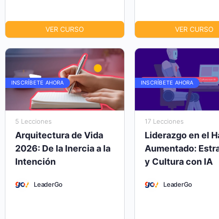
VER CURSO
VER CURSO
INSCRÍBETE AHORA
INSCRÍBETE AHORA
5 Lecciones
17 Lecciones
Arquitectura de Vida
Liderazgo en el H
2026: De la Inercia a la
Aumentado: Estra
Intención
y Cultura con IA
LeaderGo
LeaderGo