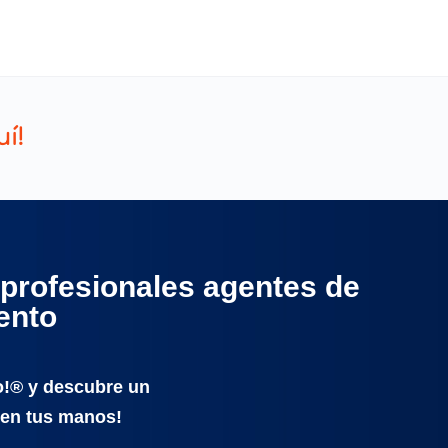
uí!
profesionales agentes de
ento
o!® y descubre un
 en tus manos!