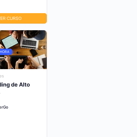
VER CURSO
AHORA
es
ing de Alto
o
erGo