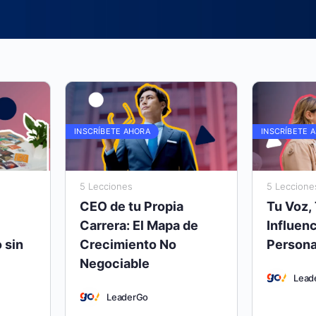
INSCRÍBETE AHORA
INSCRÍBETE 
5 Lecciones
5 Leccione
CEO de tu Propia
Tu Voz,
Carrera: El Mapa de
Influenc
 sin
Crecimiento No
Persona
Negociable
Lead
LeaderGo