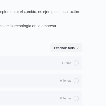
mplementar el cambio; es ejemplo e inspiración
o de la tecnología en la empresa.
Expandir todo
1 Tema
0% Completo
0/1 Pasos
9 Temas
0% Completo
0/9 Pasos
8 Temas