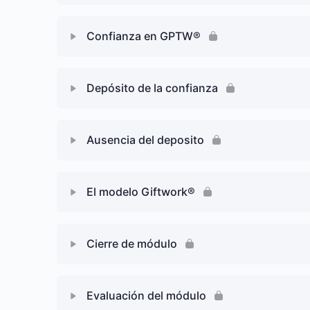
VIDEO: Dimensiones GPTW®
Contenido de Lección
Confianza en GPTW®
Reta tus conocimientos
Sondeo: Dimensiones
VIDEO: Competencias Culturales
Contenido de Lección
Depósito de la confianza
FORO: Dimensiones
LECTURA: La Confianza, base de satisfaccion
VIDEO: Confianza en GPTW®
LECTURA: Great Story CISCO
Contenido de Lección
Ausencia del deposito
Reta tus conocimientos
FORO: Confianza
FORO: Beneficios de la confianza
VIDEO: Depósito de la confianza
Contenido de Lección
El modelo Giftwork®
FORO: Depósitos y retiros
VIDEO: Ausencia del depósito
Contenido de Lección
Cierre de módulo
VIDEO: Giftwork®
Contenido de Lección
Evaluación del módulo
Reta tus conocimientos