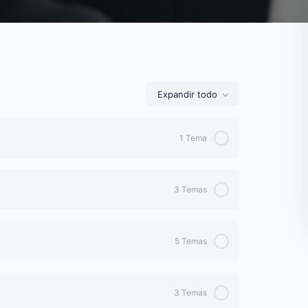
Expandir todo
1 Tema
0% Completo
0/1 Pasos
3 Temas
0% Completo
0/3 Pasos
5 Temas
0% Completo
0/5 Pasos
3 Temas